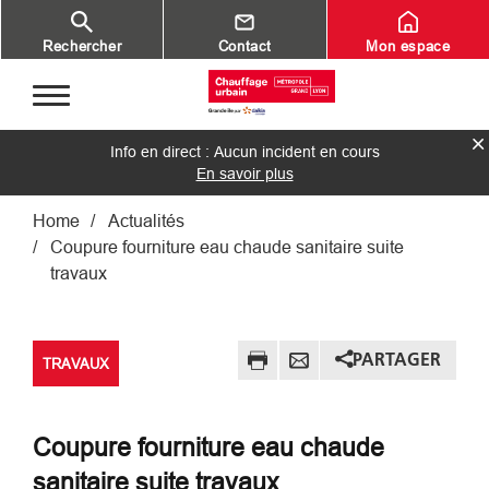
Aller au contenu principal
Rechercher
Contact
Mon espace
Info en direct : Aucun incident en cours
En savoir plus
Fil d'Ariane
Home
Actualités
Coupure fourniture eau chaude sanitaire suite
travaux
PARTAGER
TRAVAUX
Coupure fourniture eau chaude
sanitaire suite travaux