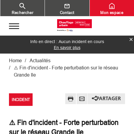
Aller au contenu principal
Rechercher
Contact
Mon espace
Info en direct : Aucun incident en cours
En savoir plus
Fil d'Ariane
Home
Actualités
⚠️ Fin d'incident - Forte perturbation sur le réseau
Grande Ile
PARTAGER
INCIDENT
⚠️ Fin d'incident - Forte perturbation
sur le réseau Grande Ile